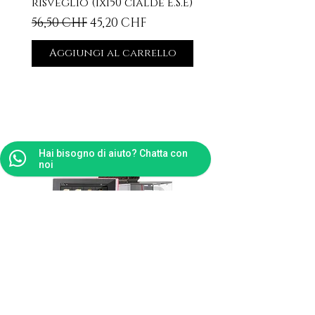
risveglio (1x150 cialde E.S.E)
Prezzo regolare
Prezzo scontato
56,50 CHF
45,20 CHF
Aggiungi al carrello
Prodotti correlati
Hai bisogno di aiuto? Chatta con
noi