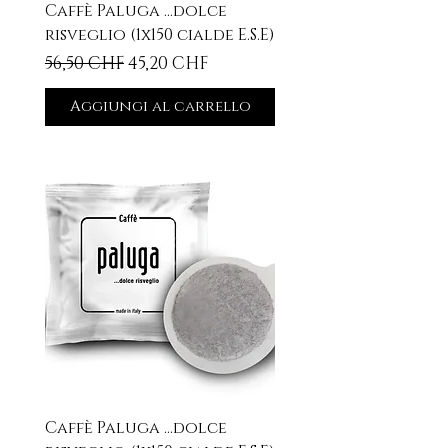
Caffè Paluga ...dolce
risveglio (1x150 cialde E.S.E)
Prezzo regolare
Prezzo scontato
56,50 CHF
45,20 CHF
Aggiungi al carrello
Caffè Paluga ...dolce