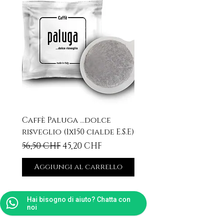
Caffè Paluga ...dolce
risveglio (1x150 cialde E.S.E)
Prezzo regolare
Prezzo scontato
56,50 CHF
45,20 CHF
Aggiungi al carrello
Hai bisogno di aiuto? Chatta con
Prodotti correlati
noi