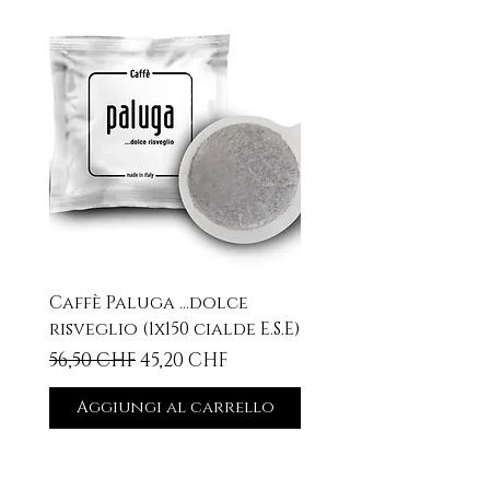
Caffè Paluga ...dolce
risveglio (1x150 cialde E.S.E)
Prezzo regolare
Prezzo scontato
56,50 CHF
45,20 CHF
Aggiungi al carrello