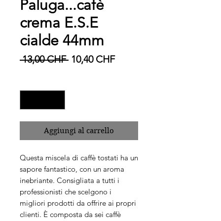
Paluga...cafè
macchina.
crema E.S.E
cialde 44mm
Prezzo regolare
Prezzo scontato
 13,00 CHF 
10,40 CHF
Quantità
*
Aggiungi al carrello
Questa miscela di caffè tostati ha un
sapore fantastico, con un aroma
inebriante. Consigliata a tutti i
professionisti che scelgono i
migliori prodotti da offrire ai propri
clienti. È composta da sei caffè