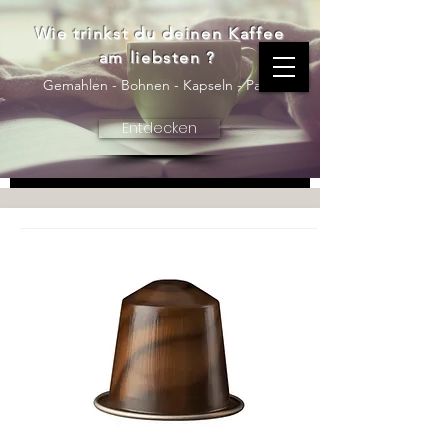
FAQ
Wie trinkst du deinen Kaffee
am liebsten ?
Gemahlen - Bohnen - Kapseln - Pads
Entdecken
Kaffeekapselkompatibilität
Zahlungsmethoden
Welche Kapselsysteme
sind mit unseren
Produkten kompatibel?
Unsere Kapseln sind kompatibel mit
Nespresso, Dolce Gusto, Lavazza
Espresso Point und A Modo Mio
Systemen. So finden Sie garantiert
die passende Lösung für Ihre
Maschine.