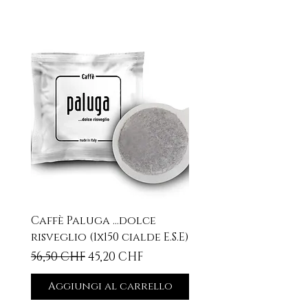
Caffè Paluga ...dolce
risveglio (1x150 cialde E.S.E)
Prezzo regolare
Prezzo scontato
56,50 CHF
45,20 CHF
Aggiungi al carrello