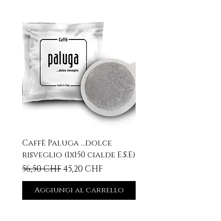
Caffè Paluga ...dolce
risveglio (1x150 cialde E.S.E)
Prezzo regolare
Prezzo scontato
56,50 CHF
45,20 CHF
Aggiungi al carrello