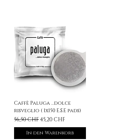
Caffè Paluga ...dolce
risveglio ( 1x150 E.S.E pads)
Standardpreis
Sale-Preis
56,50 CHF
45,20 CHF
In den Warenkorb