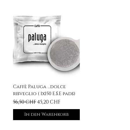
Caffè Paluga ...dolce
risveglio ( 1x150 E.S.E pads)
Standardpreis
Sale-Preis
56,50 CHF
45,20 CHF
In den Warenkorb