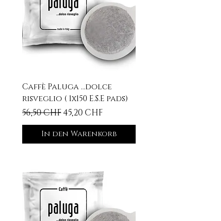
Caffè Paluga ...dolce
risveglio ( 1x150 E.S.E pads)
Standardpreis
Sale-Preis
56,50 CHF
45,20 CHF
In den Warenkorb