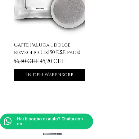
Caffè Paluga ...dolce
risveglio ( 1x150 E.S.E pads)
Standardpreis
Sale-Preis
56,50 CHF
45,20 CHF
In den Warenkorb
Ähnliche
Produkte
Hai bisogno di aiuto? Chatta con
noi