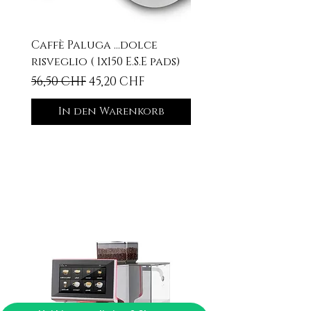
Caffè Paluga ...dolce
risveglio ( 1x150 E.S.E pads)
Standardpreis
Sale-Preis
56,50 CHF
45,20 CHF
In den Warenkorb
Ähnliche
Produkte