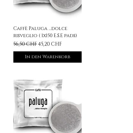
Caffè Paluga ...dolce
risveglio ( 1x150 E.S.E pads)
Standardpreis
Sale-Preis
56,50 CHF
45,20 CHF
In den Warenkorb