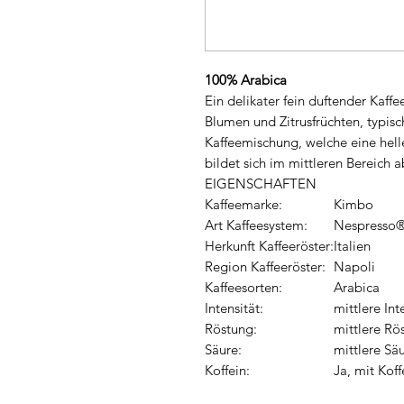
100% Arabica
Ein delikater fein duftender Kaf
Blumen und Zitrusfrüchten, typisc
Kaffeemischung, welche eine helle
bildet sich im mittleren Bereich a
EIGENSCHAFTEN
Kaffeemarke:
Kimbo
Art Kaffeesystem:
Nespresso®
Herkunft Kaffeeröster:
Italien
Region Kaffeeröster:
Napoli
Kaffeesorten:
Arabica
Intensität:
mittlere Int
Röstung:
mittlere Rö
Säure:
mittlere Sä
Koffein:
Ja, mit Koff