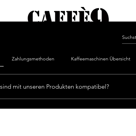
OP
SERVICE
ÜBER UNS
Forum
B
Zahlungsmethoden
Kaffeemaschinen Übersicht
sind mit unseren Produkten kompatibel?
bel mit Nespresso, Dolce Gusto, Lavazza Espresso Point und
sende Lösung für Ihre Maschine.