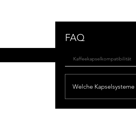
FAQ
SH
Kaffeekapselkompatibilität
Welche Kapselsysteme 
Unsere Kapseln sind kompati
finden Sie garantiert die pas