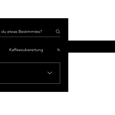
log
Kaffeezubereitung
Italienische Kaffeesorten
 A Modo Mio Systemen. So