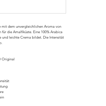
fee mit dem unvergleichlichen Aroma von
h für die Amalfiküste. Eine 100% Arabica
 und leichte Crema bildet. Die Intensität
b.
 Original
ensität
stung
ure
ein