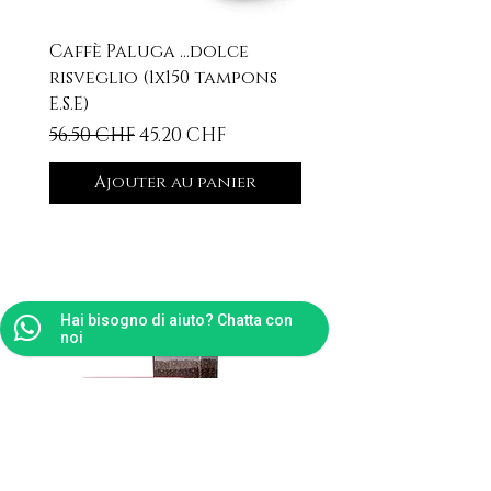
Caffè Paluga ...dolce
risveglio (1x150 tampons
E.S.E)
Prix original
Prix promotionnel
56.50 CHF
45.20 CHF
Ajouter au panier
Articles similaires
Hai bisogno di aiuto? Chatta con
noi