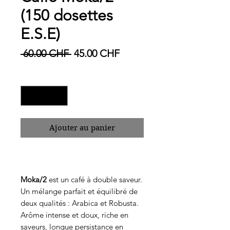
(150 dosettes
E.S.E)
Prix original
Prix promotionnel
 60.00 CHF 
45.00 CHF
Quantité
*
Ajouter au panier
Moka/2
est un café à double saveur.
Un mélange parfait et équilibré de
deux qualités : Arabica et Robusta.
Arôme intense et doux, riche en
saveurs, longue persistance en