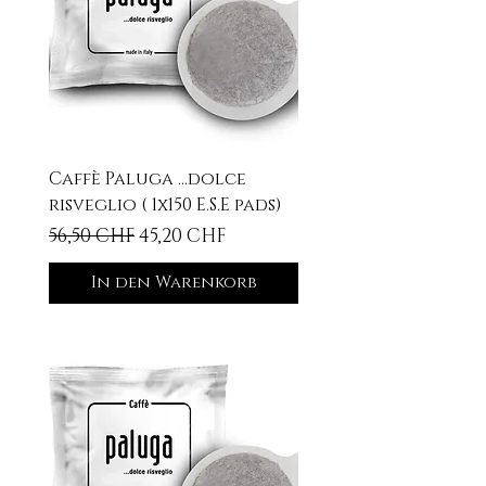
Caffè Paluga ...dolce
risveglio ( 1x150 E.S.E pads)
Standardpreis
Sale-Preis
56,50 CHF
45,20 CHF
In den Warenkorb