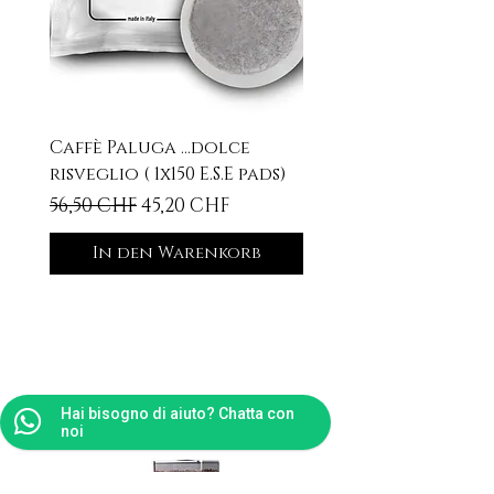
Caffè Paluga ...dolce
risveglio ( 1x150 E.S.E pads)
Standardpreis
Sale-Preis
56,50 CHF
45,20 CHF
In den Warenkorb
Ähnliche
Produkte
Hai bisogno di aiuto? Chatta con
noi